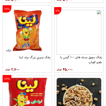
10%
6%
پفک سویق بسته های ۱۰۰ گرمی با
پفک پنيري بزرگ برند لينا
طعم کچاپ
۲,۷۰۰
۴۵,۰۰۰
10%