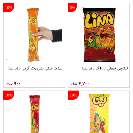
10%
6%
ليناچي فلفلي 100گ برند لینا
اسنک مینی پنیری25 گرمی برند لینا
۹۰۰
۴,۷۰۰
10%
10%