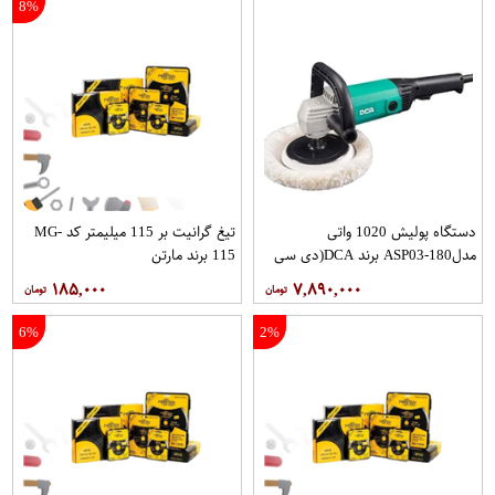
8%
دستگاه پولیش 1020 واتی
تیغ گرانیت بر 115 میلیمتر کد MG-
مدلASP03-180 برند DCA(دی سی
115 برند مارتن
ای) ابزار الهی دوست
۱۸۵,۰۰۰
۷,۸۹۰,۰۰۰
6%
2%