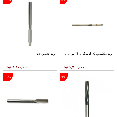
11%
8%
برقو ماشینی ته کونیک 8.5 الی 9.5
برقو دستی 25
۲,۲۰۰,۰۰۰
۱,۷۰۰,۰۰۰
15%
9%