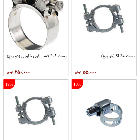
بست SL34 (دو پیچ)
بست 2.5 فشار قوی خارجی (دو پیچ)
۲۵۰,۰۰۰
۵۵,۰۰۰
19%
10%