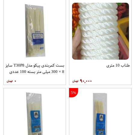
طناب 10 متری
بست کمربندی پیکو مدل T30P8 سایز
8 × 300 میلی متر بسته 100 عددی
۰
۹۰,۰۰۰
5%