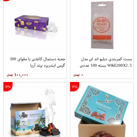
بست کمربندی دبلیو اند ای مدل
جعبه دستمال کاغذی با مقوای 300
W&E200X2.5 بسته 100 عددی
گرمی ایندربرد برند آریا
۱۰۰,۰۰۰
۰
9%
9%