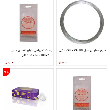
سیم مفتولی مدل 08 کلاف 240 متری
بست کمربندی دبلیو اند ای سایز
100x2.5 بسته 100 تایی
۰
۰
9%