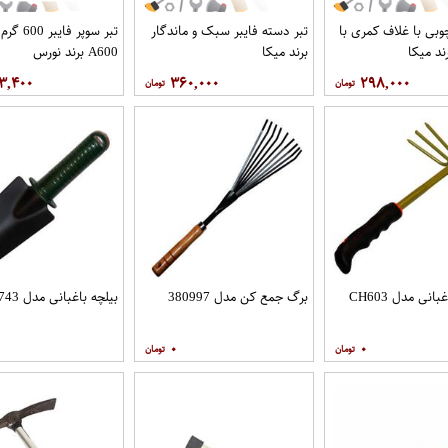
وبی با غلاف کمری با
تبر دسته فایبر سبک و ماندگار
رند میکا
برند میکا
A600 برند نورس
۳,۴۰۰
۳۶۰,۰۰۰
۲۹۸,۰۰۰
انی مدل CH603
برگ جمع کن مدل 380997
بیلچه باغبانی مدل 13743
۰
۰