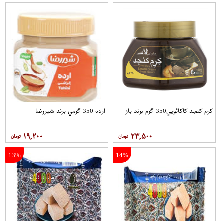
کرم کنجد کاکائويي350 گرم برند باز
ارده 350 گرمي برند شيررضا
۱۹,۲۰۰
۲۳,۵۰۰
13%
14%