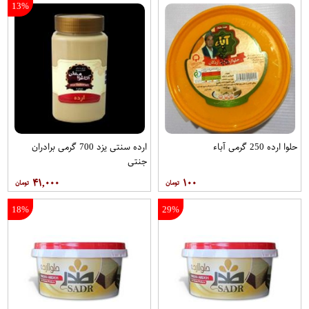
13%
حلوا ارده 250 گرمی آباء
ارده سنتی يزد 700 گرمی برادران
جنتی
۴۱,۰۰۰
۱۰۰
18%
29%