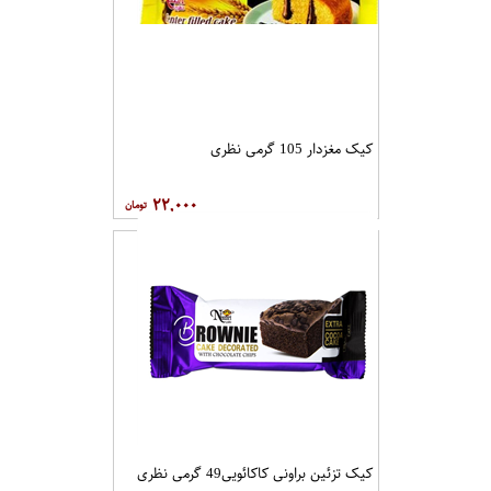
کیک مغزدار 105 گرمی نظری
۲۲,۰۰۰
کیک تزئین براونی کاکائویی49 گرمی نظری