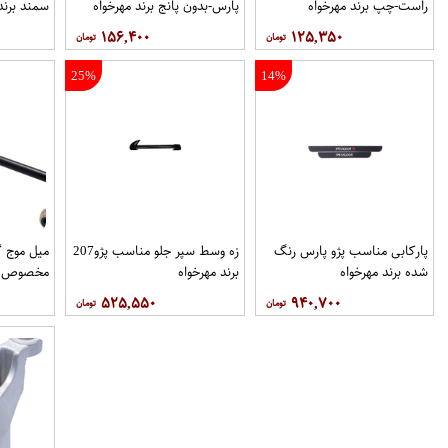
راست-چپ برند مهرخواه
پارس-بدون پانج برند مهرخواه
سمند برند
۱۵۶,۴۰۰
۱۲۵,۳۵۰
25%
14%
پاركابی مناسب پژو پارس رنگ
زه وسط سپر جلو مناسب پژو207
میل موج 
شده برند مهرخواه
برند مهرخواه
مخصوص خو
۵۲۵,۵۵۰
۹۴۰,۷۰۰
فروشگاه م