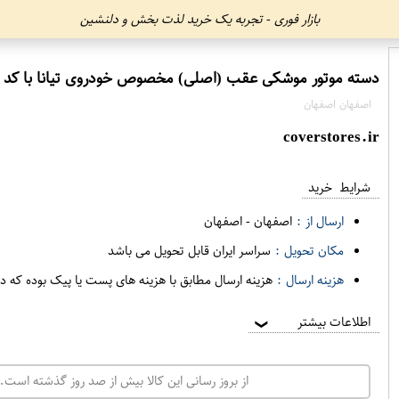
بازار فوری - تجربه یک خرید لذت بخش و دلنشین
دسته موتور موشکی عقب (اصلی) مخصوص خودروی تیانا با کد فنی 11320-JN00C برند نیسان موتور فروشگاه مگ
اصفهان اصفهان
coverstores.ir
شرایط خرید
ارسال از :
اصفهان
-
اصفهان
مکان تحویل :
سراسر ایران قابل تحویل می باشد
هزینه ارسال :
هزینه ارسال مطابق با هزینه های پست یا پیک بوده که د
اطلاعات بیشتر
❯
از بروز رسانی این کالا بیش از صد روز گذشته است. 