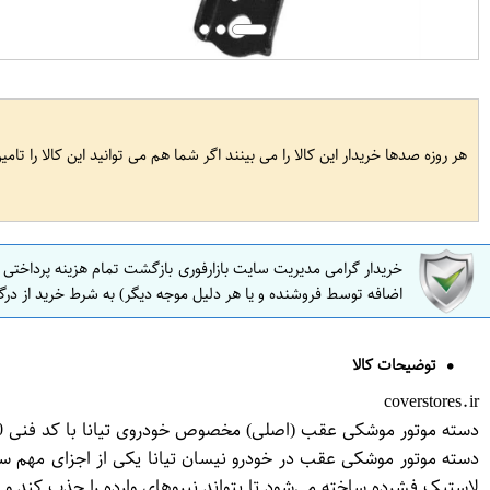
هر روزه صدها خریدار این کالا را می بینند اگر شما هم می توانید این کالا را تام
خریدار گرامی مدیریت سایت بازارفوری بازگشت تمام هزینه پرداختی
اضافه توسط فروشنده و یا هر دلیل موجه دیگر) به شرط خرید از درگ
توضیحات کالا
coverstores.ir
دسته موتور موشکی عقب (اصلی) مخصوص خودروی تیانا با کد فنی 11320-JN00C برند نیسان موتور فروشگاه مگاموتور
دسته موتور موشکی عقب در خودرو نیسان تیانا یکی از اجزای مهم سیس
لاستیک فشرده ساخته می‌شود تا بتواند نیروهای وارده را جذب کند و 