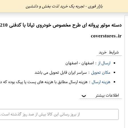
بازار فوری - تجربه یک خرید لذت بخش و دلنشین
دسته موتور پروانه ای طرح مخصوص خودروی تیانا با کدفنی 11210-JP00Bبرند EEP فروشگاه مگاموتور
coverstores.ir
شرایط خرید
ارسال از :
اصفهان
-
اصفهان
مکان تحویل :
سراسر ایران قابل تحویل می باشد
هزینه ارسال :
هزینه ارسال مطابق با هزینه های پست یا پیک بوده که د
اطلاعات بیشتر
❯
از بروز رسانی این کالا بیش از صد روز گذشته است. 