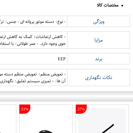
مختصات کالا
ویژگی
- نوع: دسته موتور پروانه ای - جنس: ت
- کاهش ارتعاشات: کمک به کاهش ارتعاشا
مزایا
جوی وجود دارد. - عمر طولانی: با استفاد
برند
EEP
- تعویض منظم: تعویض منظم دسته موتور پ
نکات نگهداری
آن ها. - تمیزی سیستم تعلیق: نگهداری س
33%
27%