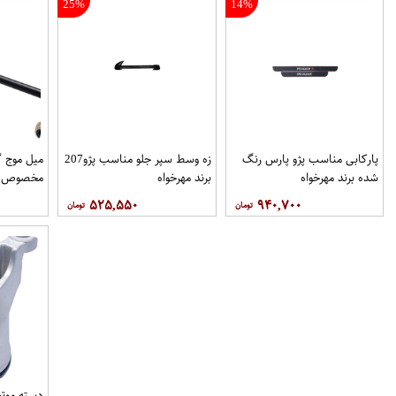
25%
14%
پاركابی مناسب پژو پارس رنگ
زه وسط سپر جلو مناسب پژو207
میل موج 
شده برند مهرخواه
برند مهرخواه
مخصوص خو
۵۲۵,۵۵۰
۹۴۰,۷۰۰
فروشگاه م
دسته موتو