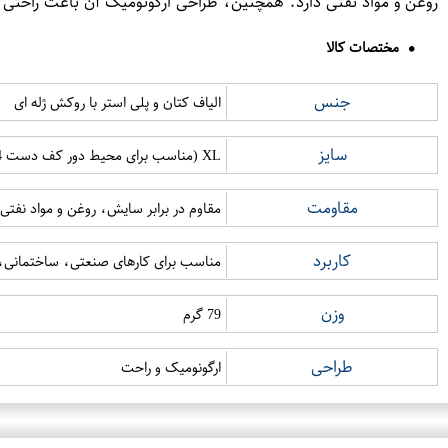
روغن و مواد نفتی دارد. همچنین، طراحی ارگونومیک آن باعث راحتی 
مختصات کالا
جنس
الیاف کتان و پلی استر با روکش ژله ای
سایز
XL (مناسب برای محیط دور کف دست 254-279mm)
مقاومت
مقاوم در برابر سایش، روغن و مواد نفتی
کاربرد
مناسب برای کارهای صنعتی، ساختمانی،
وزن
79 گرم
طراحی
ارگونومیک و راحت