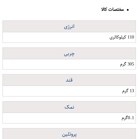
مختصات کالا
انرژی
110 کیلوکالری
چربی
305 گرم
قند
13 گرم
نمک
0.1گرم
پروتئین