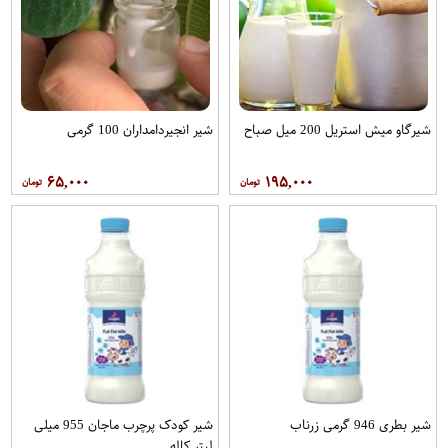
شیرگاو میش استریل 200 میل صباح
شیر انجیردامداران 100 گرمی
۶۵,۰۰۰
۱۹۵,۰۰۰
شیر بطری 946 گرمی زرناب
شیر کودک پرچرب ماجان 955 میلی
لیتر کاله