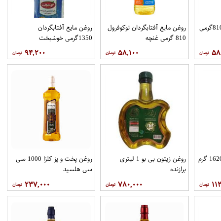
روغن مايع آفتابگردان 810گرمی
روغن مايع آفتابگردان توکوفرول
روغن مايع آفتابگردان
810 گرمی غنچه
1350گرمی خوشبخت
۹۴,۲۰۰
۵۸,۱۰۰
۵۸
روغن مایع آفتابگردان 1620 گرم
روغن زیتون بی بو 1 لیتری
روغن پخت و پز کلزا 1000 سی
برازنده
سی هلسید
۲۳۷,۰۰۰
۷۸۰,۰۰۰
۱۱