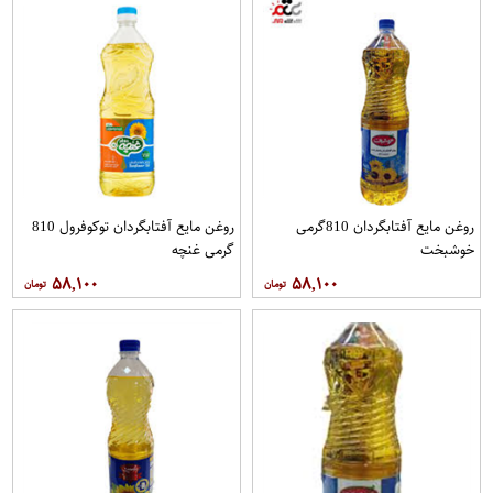
روغن مايع آفتابگردان 810گرمی
روغن مايع آفتابگردان توکوفرول 810
خوشبخت
گرمی غنچه
۵۸,۱۰۰
۵۸,۱۰۰