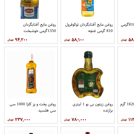
روغن مايع آفتابگردان 810گرمی
روغن مايع آفتابگردان توکوفرول
روغن مايع آفتابگردان
810 گرمی غنچه
1350گرمی خوشبخت
۹۴,۲۰۰
۵۸,۱۰۰
۵۸
روغن مایع آفتابگردان 1620 گرم
روغن زیتون بی بو 1 لیتری
روغن پخت و پز کلزا 1000 سی
برازنده
سی هلسید
۲۳۷,۰۰۰
۷۸۰,۰۰۰
۱۱