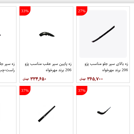
33%
27%
زه بالای سپر جلو مناسب پژو
زه پایین سپر عقب مناسب پژو
زه سپر جل
206 برند مهرخواه
206 برند مهرخواه
راست-چپ ب
۳۳۴,۶۵۰
۳۶۵,۷۰۰
37%
37%