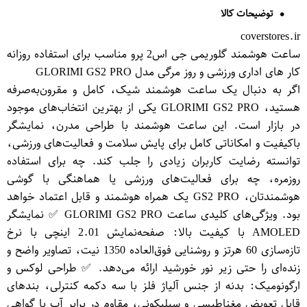
توضیحات کالا
coverstores.ir
ساعت هوشمند گلوریمی جی اس2 پرو مناسب برای استفاده روزانه
کار های اداری ورزشی و روز مرگی مدل GLO​RIMI GS2 PRO
اگر به دنبال یک ساعت هوشمند شیک، کامل و مقرون‌به‌صرفه
هستید، GLO​RIMI GS2 PRO یکی از بهترین انتخاب‌های موجود
در بازار است. این ساعت هوشمند با طراحی مدرن، نمایشگر
باکیفیت و امکاناتی کامل برای پایش سلامت و فعالیت‌های ورزشی،
توانسته رضایت کاربران زیادی را جلب کند. چه برای استفاده
روزمره، چه برای فعالیت‌های ورزشی یا هماهنگی با گوشی
هوشمندتان، GS2 PRO یک همراه هوشمند و قابل اعتماد خواهد
بود. ویژگی‌های کلیدی ساعت GLO​RIMI GS2 PRO ✅ نمایشگر
AMOLED با کیفیت بالا: صفحه‌نمایش 2.01 اینچی با نرخ
تازه‌سازی 60 هرتز و روشنایی فوق‌العاده 1350 نیت، تصاویر واضح و
زنده‌ای را حتی زیر نور خورشید ارائه می‌دهد. ✅ طراحی لوکس و
ارگونومیک: بدنه از جنس آلیاژ فلز با سه دکمه کنترلی، بندهای
قابل تعویض مغناطیسی و سیلیکونی، مقاوم در برابر آب با گواهی