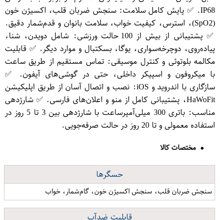
IP68. ✅ پایش کامل سلامت: سنجش ضربان قلب، اکسیژن خون
(SpO2)، استرس، کیفیت خواب، سلامت بانوان و قدم‌شمار دقیق.
✅ پشتیبانی از بیش از 100 حالت ورزشی: شامل دویدن، شنا،
پیاده‌روی، دوچرخه‌سواری، یوگا، بسکتبال و موارد دیگر. ✅ قابلیت
مکالمه بلوتوثی و کنترل موسیقی: تماس مستقیم از طریق ساعت
با میکروفون و اسپیکر داخلی، حتی در گوشی‌های آیفون. ✅
سازگاری با اندروید و iOS: نصب و اتصال آسان از طریق اپلیکیشن
HaWoFit، پشتیبانی کامل از منو و اعلان‌های فارسی. ✅ شارژدهی
مناسب: باتری 300 میلی‌آمپرساعت با شارژدهی بین 3 تا 5 روز در
استفاده معمولی و تا 20 روز در حالت صرفه‌جویی.
مختصات کالا
حسگرها
سنجش ضربان قلب، سنجش اکسیژن خون، گام‌شمار، خواب
قابلیت ضدآب