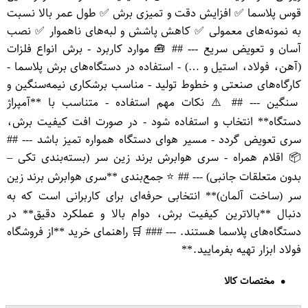
قوس پلاسما ✅ افزایش دقت و تمیزی برش ✅ طول عمر بالا نسبت
به نمونه‌های معمولی ✅ کاهش پاشش و لبه‌های ناهموار ✅ نصب
آسان و تعویض سریع --- ## 🧰 موارد کاربرد - برش انواع فلزات
(آهن، فولاد، استیل و …) - استفاده در دستگاه‌های برش پلاسما -
کارگاه‌های صنعتی و خطوط تولید - مناسب برشکاری نیمه‌سنگین و
سنگین --- ## ⚠️ نکات مهم استفاده - متناسب با **آمپراژ
دستگاه** انتخاب و استفاده شود - در صورت افت کیفیت برش،
سری تعویض گردد - مسیر هوای دستگاه همواره تمیز باشد --- ##
📦 اقلام همراه - سری هوابرش برند زین سر (بسته‌بندی تکی –
بدون متعلقات جانبی) --- ## ⭐ جمع‌بندی **سری هوابرش برند زین
سر (ساخت آلمان)** انتخابی حرفه‌ای برای کاربرانی است که به
دنبال **بالاترین کیفیت برش، دوام بالا و عملکرد دقیق** در
دستگاه‌های پلاسما هستند. --- ### 🛒 راهنمای خرید **از فروشگاه
فولاد ابزار تهیه بفرمایید.**
مختصات کالا