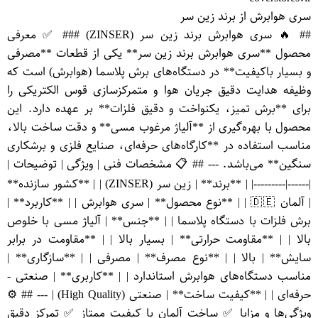
سری هوابرش از برند زین سر
## 🔥 سری هوابرش برند زین سر (ZINSER) ### ✅ معرفی
محصول **سری هوابرش برند زین سر** یکی از قطعات **مصرفی
و بسیار باکیفیت** در دستگاه‌های برش پلاسما (هوابرش) است که
وظیفه هدایت دقیق جریان هوا و متمرکزسازی قوس الکتریکی را
برای **برش تمیز، یکنواخت و دقیق فلزات** بر عهده دارد. این
محصول با بهره‌گیری از **آلیاژ مرغوب مسی** و دقت ساخت بالا،
مناسب استفاده در **کارگاه‌های حرفه‌ای، صنایع فلزی و برشکاری
سنگین** می‌باشد. --- ## 📋 مشخصات فنی | ویژگی | توضیحات |
|------|---------| | **برند** | زین سر (ZINSER) | | **کشور سازنده**
| آلمان 🇩🇪 | | **نوع محصول** | سری هوابرش | | **کاربرد** |
برش فلزات با دستگاه پلاسما | | **جنس** | آلیاژ مسی با خلوص
بالا | | **مقاومت حرارتی** | بسیار بالا | | **مقاومت در برابر
سایش** | بالا | | **نوع مصرف** | مصرفی | | **سازگاری** |
مناسب دستگاه‌های هوابرش استاندارد | | **کاربری** | صنعتی -
حرفه‌ای | | **کیفیت ساخت** | صنعتی (High Quality) | --- ## ⚙️
ویژگی‌ها و مزایا ✅ ساخت آلمان با کیفیت ممتاز ✅ تمرکز دقیق