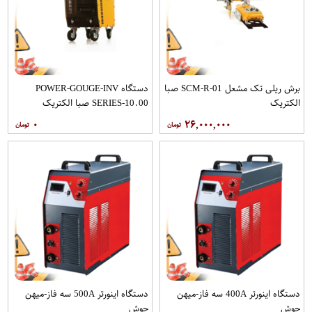
برش ریلی تک مشعل SCM-R-01 صبا
دستگاه POWER-GOUGE-INV
الکتریک
SERIES-10.00 صبا الکتریک
۰
۲۶,۰۰۰,۰۰۰
دستگاه اینورتر 400A سه فاز-میهن
دستگاه اینورتر 500A سه فاز-میهن
جوش
جوش