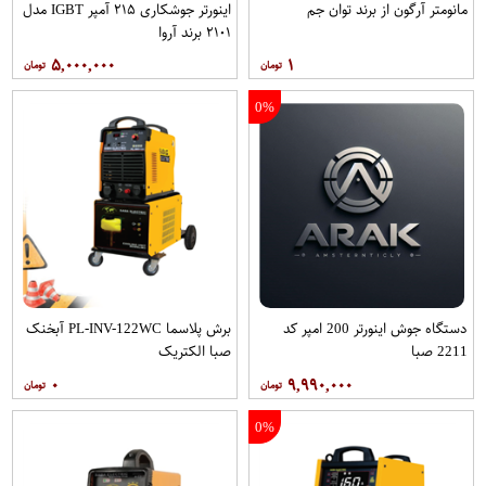
مانومتر آرگون از برند توان جم
اینورتر جوشکاری ۲۱۵ آمپر IGBT مدل
۲۱۰۱ برند آروا
۵,۰۰۰,۰۰۰
۱
0%
دستگاه جوش اینورتر 200 امپر کد
برش پلاسما PL-INV-122WC آبخنک
2211 صبا
صبا الکتریک
۰
۹,۹۹۰,۰۰۰
0%