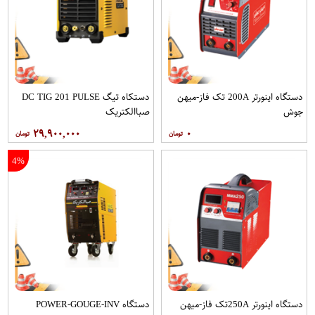
دستگاه اینورتر 200A تک فاز-میهن
دستکاه تیگ DC TIG 201 PULSE
جوش
صباالکتریک
۲۹,۹۰۰,۰۰۰
۰
4%
دستگاه اینورتر 250Aتک فاز-میهن
دستگاه POWER-GOUGE-INV