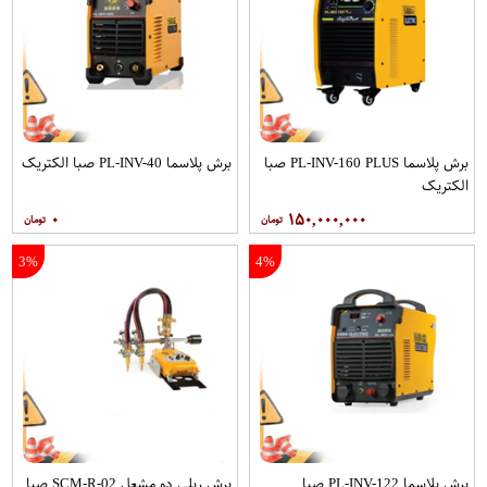
برش پلاسما PL-INV-160 PLUS صبا
برش پلاسما PL-INV-40 صبا الکتریک
الکتریک
۰
۱۵۰,۰۰۰,۰۰۰
3%
4%
برش پلاسما PL-INV-122 صبا
برش ریلی دو مشعل SCM-R-02 صبا