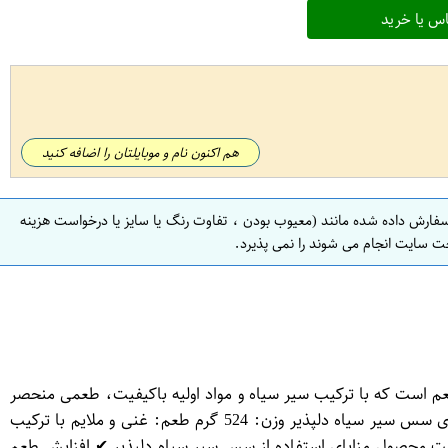
س یا خرید
هم اکنون نام و موبایلتان را اضافه کنید
سفارش داده شده مانند (معیوب بودن ، تفاوت رنگ یا سایز یا درخواست هزینه
ت سایت انجام می شوند را نمی پذیرد.
 سس سیر سیاه 524 گرم دلپذیر یک چاشنی خاص و خوش‌طعم است که با ترکیب سیر سیاه و مواد اولیه باکیفیت، طعمی منحصر
به فرد به غذاهای شما می‌بخشد. این محصول مناسب برای انواع غذاها از جمله ساندویچ‌ها، سالادها و غذاهای گریل شده است. ویژگی‌های سس سیر سیاه دلپذیر وزن: 524 گرم طعم: غنی و ملایم با ترکیب
یفیت محصول مزایای استفاده از سس سیر سیاه دلپذیر ✔ افزایش طعم