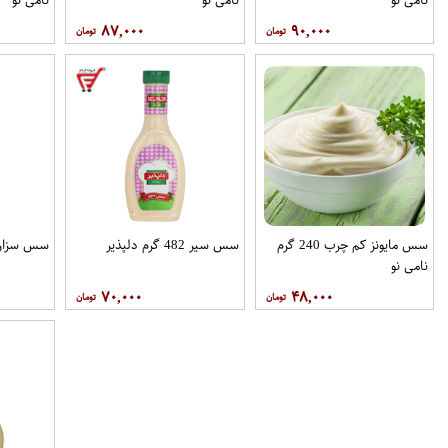
۸۷,۰۰۰
۹۰,۰۰۰
سس مایونز کم چرب 240 گرم
سس سیر 482 گرم دلپذیر
سس سزار 430 گرم بهر
نامی نو
۷۰,۰۰۰
۴۸,۰۰۰