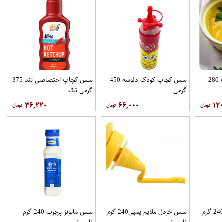
سس خردل کارولینا پت 280
سس کچاپ کودک دلوسه 450
سس کچاپ اختصاصی تند 375
گرمی
گرمی تک
۳۶,۲۲۰
۶۶,۰۰۰
۱۲
سس هزار جزیره پمپی 240 گرم
سس خردل ملایم پمپی240 گرم
سس مایونز پرچرب 240 گرم
نامی نو
نامی نو