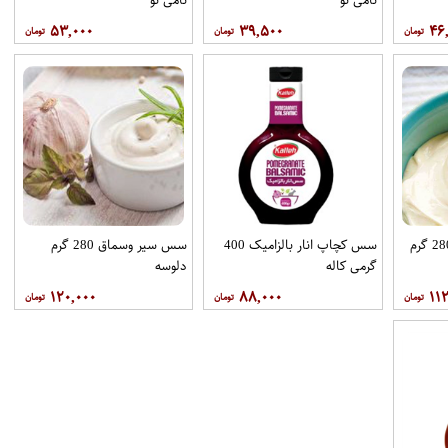
۵۳,۰۰۰
۳۹,۵۰۰
۴۶
سس مایونز ژاپنی پت 280 گرم
سس کچاپ انار بالزامیک 400
سس سیر وسماق 280 گرم
گرمی کاله
دلوسه
۱۲۰,۰۰۰
۸۸,۰۰۰
۱۱۲