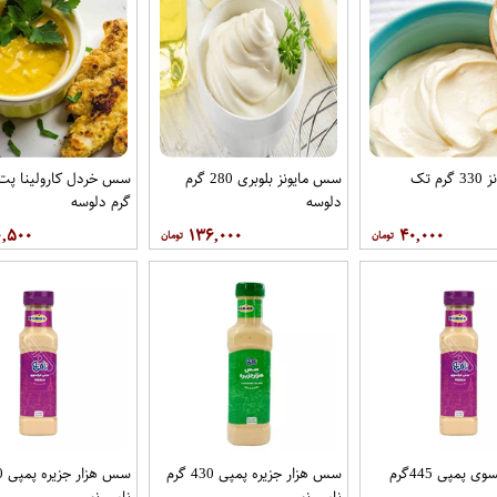
م تک
سس مایونز بلوبری 280 گرم
دلوسه
گرم دلوسه
۰,۵۰۰
۱۳۶,۰۰۰
۴۰,۰۰۰
سس فرانسوی پمپی 445گرم
سس هزار جزیره پمپی 430 گرم
نامی نو
نامی نو