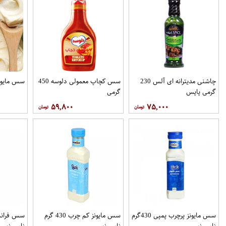
چاشنی مدیترانه ای آلس 230
سس کچاپ معمولی دلوسه 450
سس مایونز 330 گر
گرمی پاپس
گرمی
۵۹,۸۰۰
۷۵,۰۰۰
سس مایونز پرچرب پمپی 430گرم
سس مایونز کم چرب 430 گرم
نامی نو
نامی نو
نامی نو