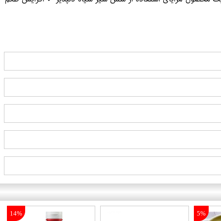
14%
5%