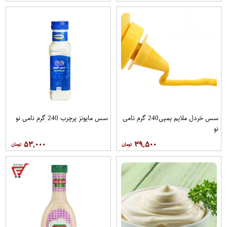
سس خردل ملایم پمپی240 گرم نامی
سس مایونز پرچرب 240 گرم نامی نو
نو
۵۳,۰۰۰
۳۹,۵۰۰