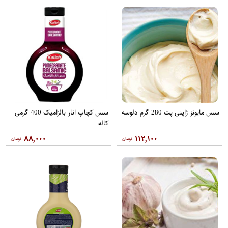
سس مایونز ژاپنی پت 280 گرم دلوسه
سس کچاپ انار بالزامیک 400 گرمی
کاله
۸۸,۰۰۰
۱۱۲,۱۰۰