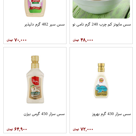
سس مایونز کم چرب 240 گرم نامی نو
سس سیر 482 گرم دلپذیر
۷۰,۰۰۰
۴۸,۰۰۰
سس سزار 430 گرم بهروز
سس سزار 450 گرمی بیژن
۶۴,۹۰۰
۷۲,۰۰۰