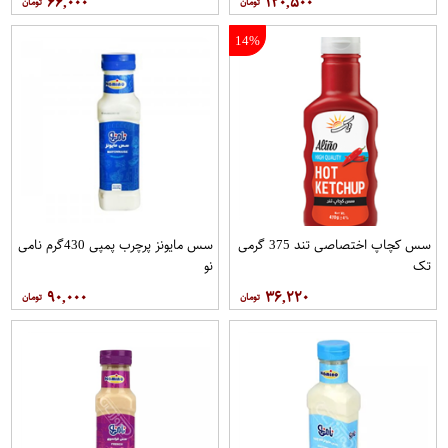
۶۶,۰۰۰
۱۲۰,۵۰۰
14%
سس کچاپ اختصاصی تند 375 گرمی
سس مایونز پرچرب پمپی 430گرم نامی
تک
نو
۹۰,۰۰۰
۳۶,۲۲۰