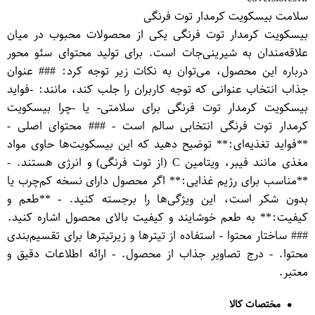
سلامت بیسکویت کرمدار توت فرنگی
بیسکویت کرمدار توت فرنگی یکی از محصولات محبوب در میان
علاقه‌مندان به شیرینی‌جات است. برای تولید محتوای سئو محور
درباره این محصول، می‌توان به نکات زیر توجه کرد: ### عنوان
جذاب انتخاب عنوانی که توجه کاربران را جلب کند، مانند: -فواید
بیسکویت کرمدار توت فرنگی برای سلامتی- یا -چرا بیسکویت
کرمدار توت فرنگی انتخابی سالم است - ### محتوای اصلی -
**فواید تغذیه‌ای:** توضیح دهید که این بیسکویت‌ها حاوی مواد
مغذی مانند فیبر، ویتامین C (از توت فرنگی) و انرژی هستند. -
**مناسب برای رژیم غذایی:** اگر محصول دارای نسخه کم‌چرب یا
بدون شکر است، این ویژگی‌ها را برجسته کنید. - **طعم و
کیفیت:** به طعم خوشایند و کیفیت بالای محصول اشاره کنید.
### ساختار محتوا - استفاده از تیترها و زیرتیترها برای تقسیم‌بندی
محتوا. - درج تصاویر جذاب از محصول. - ارائه اطلاعات دقیق و
معتبر.
مختصات کالا