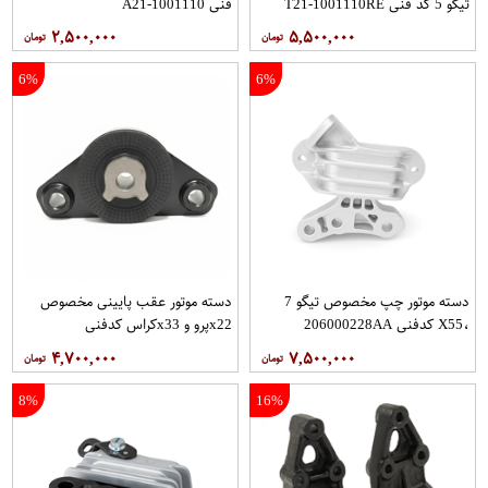
تیگو 5 کد فنی T21-1001110RE
فنی A21-1001110
۲,۵۰۰,۰۰۰
۵,۵۰۰,۰۰۰
6%
6%
دسته موتور چپ مخصوص تیگو 7
دسته موتور عقب پایینی مخصوص
،X55 کدفنی 206000228AA
x22پرو و x33کراس کدفنی
206000226AA
۴,۷۰۰,۰۰۰
۷,۵۰۰,۰۰۰
8%
16%