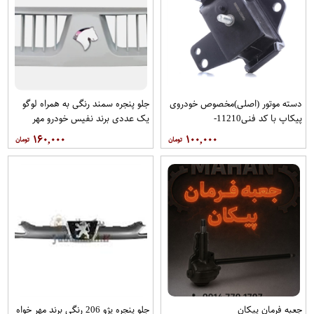
دسته موتور (اصلی)مخصوص خودروی
جلو پنجره سمند رنگی به همراه لوگو
پیکاپ با کد فنی11210-
یک عددی برند نفیس خودرو مهر
43G00برندRBIفروشگاه مگاموتور
۱۶۰,۰۰۰
۱۰۰,۰۰۰
جعبه فرمان پیکان
جلو پنجره پژو 206 رنگی برند مهر خواه