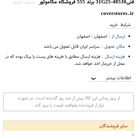
فنی48530-31G25 برند 555 فروشگاه مگاموتور
اصفهان اصفهان
coverstores.ir
شرایط خرید
ارسال از :
اصفهان
-
اصفهان
مکان تحویل :
سراسر ایران قابل تحویل می باشد
هزینه ارسال :
هزینه ارسال مطابق با هزینه های پست یا پیک بوده که در
محل از خریدار اخذ خواهد شد.
اطلاعات بیشتر
❯
از بروز رسانی این کالا بیش از صد روز گذشته است. در صورت
نیاز از فروشنده بخواهید قیمت را بروز کند.
سایر فروشندگان
۰