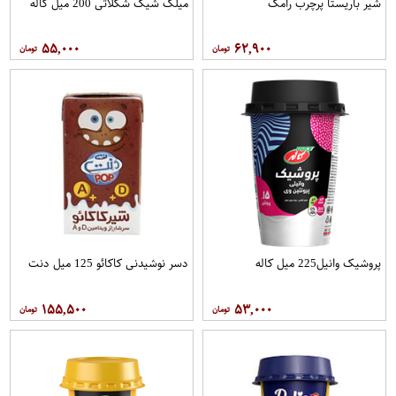
شیر باریستا پرچرب رامک
میلک شیک شکلاتی 200 میل کاله
۵۵,۰۰۰
۶۲,۹۰۰
پروشیک وانیل225 میل کاله
دسر نوشیدنی کاکائو 125 میل دنت
۱۵۵,۵۰۰
۵۳,۰۰۰