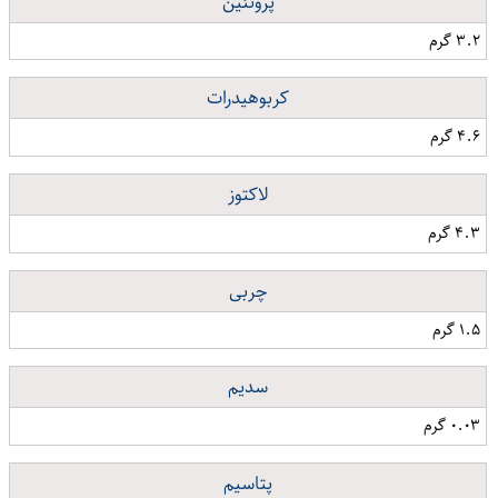
پروتئین
۳.۲ گرم
کربوهیدرات
۴.۶ گرم
لاکتوز
۴.۳ گرم
چربی
۱.۵ گرم
سدیم
۰.۰۳ گرم
پتاسیم