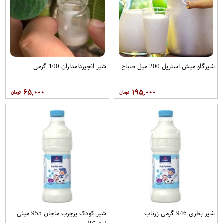
شیرگاو میش استریل 200 میل صباح
شیر انجیردامداران 100 گرمی
۶۵,۰۰۰
۱۹۵,۰۰۰
شیر بطری 946 گرمی زرناب
شیر کودک پرچرب ماجان 955 میلی