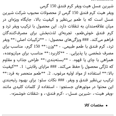
شیرین عسل هیت ویفر کرم فندق 150 گرمی
ویفر هیت کرم فندق 150 گرمی از محصولات محبوب شرکت شیرین
عسل است که با طعم بی‌نظیر و کیفیت بالا، جایگاه ویژه‌ای در
میان علاقه‌مندان به تنقلات دارد. این محصول با ترکیب ویفر ترد و
کرم فندق خوش‌طعم، تجربه‌ای لذت‌بخش برای مصرف‌کنندگان
فراهم می‌کند. ### ویژگی‌های محصول: - **ترکیبات اصلی:** ویفر
ترد، کرم فندق با طعم طبیعی. - **وزن:** 150 گرم، مناسب برای
مصرف شخصی یا پذیرایی. - **کاربرد:** مناسب برای میان‌وعده،
همراهی با چای یا قهوه. - **بسته‌بندی:** طراحی جذاب و مقاوم
که تازگی محصول را حفظ می‌کند. ### مزایای رقابتی: 1. **کیفیت
بالا:** استفاده از مواد اولیه مرغوب. 2. **طعم منحصر به فرد:**
ترکیب بی‌نظیر فندق و ویفر. ### نکات سئو: برای بهبود رتبه‌بندی
این محتوا در موتورهای جستجو: - استفاده از کلمات کلیدی مانند
-ویفر هیت-، -شیرین عسل-، -کرم فندق-، و -تنقلات خوشمزه-.
مختصات کالا