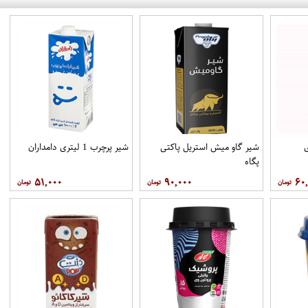
تری
شیر گاو میش استریل پاکتی
شیر پرچرب 1 لیتری دامداران
پگاه
۵۱,۰۰۰
۹۰,۰۰۰
۶۰