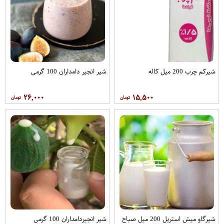
شیرکم چرب 200 میل کاله
شیر انجیر دامداران 100 گرمی
۲۶,۰۰۰
۱۵,۵۰۰
شیرگاو میش استریل 200 میل صباح
شیر انجیردامداران 100 گرمی