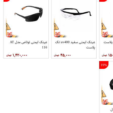
پلاست
عینک ایمنی سفید uv400 تک
عینک ایمنی توتاص مدل AT
پلاست
116
۱,۴۲۰,۰۰۰
۴۵,۰۰۰
۱۵
19%
ل