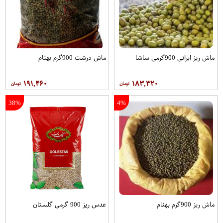
ماش ریز ایرانی 900گرمی ساشا
ماش درشت 900گرم بهنام
۱۹۱,۴۶۰
۱۸۳,۳۲۰
38%
4%
ماش ریز 900گرم بهنام
عدس ریز 900 گرمی گلستان