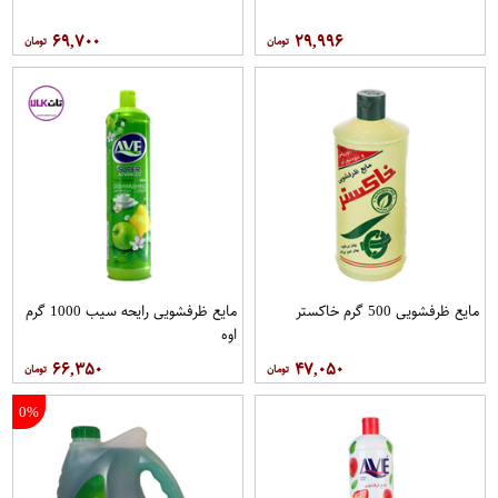
۶۹,۷۰۰
۲۹,۹۹۶
مایع ظرفشویی 500 گرم خاکستر
مایع ظرفشویی رایحه سیب 1000 گرم
اوه
۶۶,۳۵۰
۴۷,۰۵۰
0%