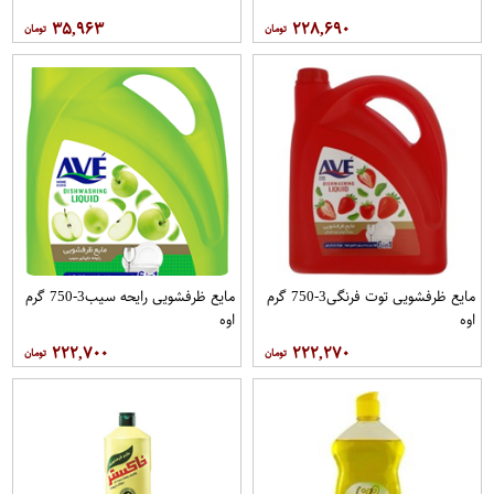
۳۵,۹۶۳
۲۲۸,۶۹۰
مایع ظرفشویی توت فرنگی3-750 گرم
مایع ظرفشویی رایحه سیب3-750 گرم
اوه
اوه
۲۲۲,۷۰۰
۲۲۲,۲۷۰