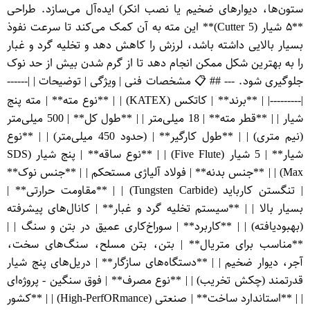
ستون‌ها، دیوارهای ضخیم یا نصب انکر) ایده‌آل می‌سازد. طراحی
**۵ شیار (5 Cutter)** این مته به آن کمک می‌کند تا سرعت نفوذ
بسیار بالایی داشته باشد، لرزش را کاهش دهد و تخلیه گرد و غبار
را به بهترین شکل ممکن انجام دهد تا از گرم شدن بیش از حد نوک
جلوگیری شود. --- ## 📋 مشخصات فنی | ویژگی | توضیحات | |------
|---------| | **برند** | کاتکس (KATEX) | | **نوع مته** | مته پنج
شیار | | **قطر مته** | 18 میلی‌متر | | **طول کل** | 500 میلی‌متر
(نیم متری) | | **طول کارگیر** | (حدود 450 میلی‌متر) | | **نوع
شیار** | 5 شیار (Five Flute) | | **نوع ساقه** | پنج شیار (SDS
Max) | | **جنس بدنه** | فولاد آلیاژی مستحکم | | **جنس نوک**
| تنگستن کارباید (Tungsten Carbide) | | **مقاومت حرارتی** |
بسیار بالا | | **سیستم تخلیه گرد و غبار** | کانال‌های پیشرفته
(بهبودیافته) | | **کاربرد** | سوراخ‌کاری عمیق در بتن و سنگ | |
**مناسب برای متریال** | بتن، بتن مسلح، سنگ‌های سخت،
آجر، دیوار ضخیم | | **دستگاه‌های سازگار** | دریل‌های پنج شیار
قدرتمند (چکش تخریب) | | **نوع مصرف** | فوق سنگین - پروژه‌ای
| | **استاندارد ساخت** | صنعتی (High-PerfO​Rmance) | | **کشور