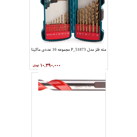
مته فلز مدل P_51873 مجموعه 16 عددی ماکیتا
۱۰,۳۹۰,۰۰۰