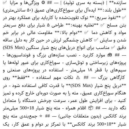
سازنده** | (بسته به سری تولید) | --- ## ⚙️ ویژگی‌ها و مزایا ✅
**طول بلند:** ایده‌آل برای سوراخ‌کاری‌های عمیق (۵۰ سانتی‌متری)
✅ **نفوذ سریع:** نوک تقویت‌شده با کارباید برای عملکرد بهتر در
بتن مسلح ✅ **تخلیه بهینه:** طراحی ۵ شیار برای دفع سریعتر
مواد و کاهش دما ✅ **دوام بالا:** مقاومت عالی در برابر خم
شدن و سایش ✅ کاهش چشمگیر لرزش در حین کار به دلیل ساقه
دقیق ✅ مناسب برای انواع دریل‌های پنج شیار سنگین (SDS Max)
--- ## 🧰 موارد کاربرد - نصب سازه‌های بزرگ و فونداسیون‌ها -
پروژه‌های زیرساختی و تونل‌سازی - سوراخ‌کاری برای عبور لوله‌ها یا
سیم‌های با قطر ۱۸ میلی‌متر - استفاده در پروژه‌های صنعتی و
کارگاهی بزرگ --- ## ⚠️ نکات مهم استفاده - **فقط** روی
**دریل پنج شیار (SDS Max)** با قدرت کافی استفاده شود - در
هنگام سوراخ‌کاری عمیق، مته را به صورت دوره‌ای خارج کرده و تمیز
کنید - برای افزایش طول عمر، سرعت چرخش دستگاه را متعادل
نگه دارید --- ## 📦 اقلام همراه - مته پنج شیار 18×500 میلی‌متر
برند کاتکس (بدون متعلقات جانبی) --- ## ⭐ جمع‌بندی مته پنج
شیار **18×500 برند کاتکس** با تمرکز بر دوام و عمق کار، یک