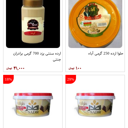
حلوا ارده 250 گرمی آباء
ارده سنتی يزد 700 گرمی برادران
جنتی
۴۱,۰۰۰
۱۰۰
18%
29%