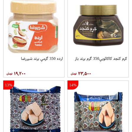
کرم کنجد کاکائويي350 گرم برند باز
ارده 350 گرمي برند شيررضا
۱۹,۲۰۰
۲۳,۵۰۰
13%
14%