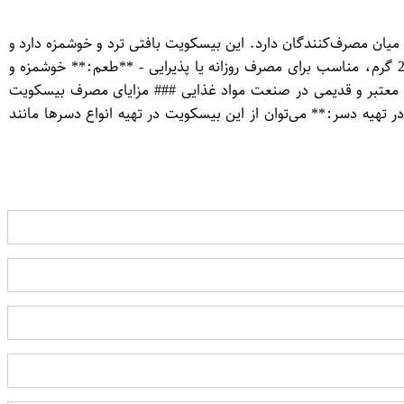
 ویژه‌ای در میان مصرف‌کنندگان دارد. این بیسکویت بافتی ترد و خوشمزه دارد و
گزینه‌ای عالی برای میان‌وعده یا همراهی با چای و قهوه محسوب می‌شود. ### ویژگی‌های بیسکویت پتی مانژ فنجانی مینو - **وزن:** 200 گرم، مناسب برای مصرف روزانه یا پذیرایی - **طعم:** خوشمزه و
ی معتبر و قدیمی در صنعت مواد غذایی ### مزایای مصرف بیسکویت
 تهیه دسر:** می‌توان از این بیسکویت در تهیه انواع دسرها مانند