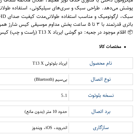
📦 اقلام موجود در جعبه: دو گوشی ایرباد T13 X (راست و چپ) کیس شارژ با درب مغناطیسی کابل شارژ Type-C سری‌های یدکی سیلیکونی دفترچه راهنما
مختصات کالا
نام محصول
ایرباد بلوتوثی T13 X
نوع اتصال
بی‌سیم (Bluetooth)
نسخه بلوتوث
5.1
برد اتصال
حدود 10 متر (بدون مانع)
سازگاری
اندروید، iOS، ویندوز