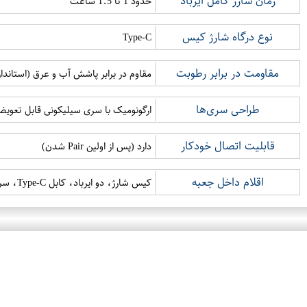
زمان شارژ کامل ایرباد
حدود 1 تا 1.5 ساعت
نوع درگاه شارژ کیس
Type-C
مقاومت در برابر رطوبت
مقاوم در برابر پاشش آب و عرق (استاندارد PX4
طراحی سری‌ها
ارگونومیک با سری سیلیکونی قابل تعوی
قابلیت اتصال خودکار
دارد (پس از اولین Pair شدن)
اقلام داخل جعبه
کیس شارژ، دو ایرباد، کابل Type-C، سری یدک، دفترچه راهنما