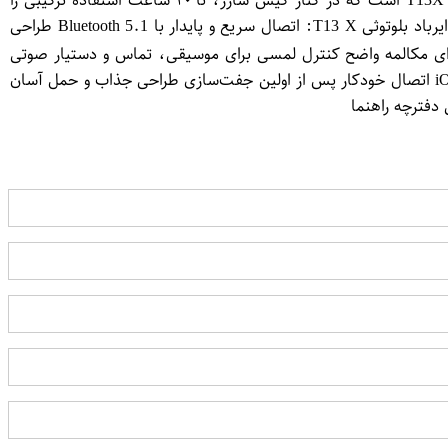
میکروفون داخلی با فناوری حذف نویز محیط، امکان مکالمه شفاف را فراهم می‌کند. باتری قدرتمند با شارژدهی بالا نیز از دیگر نقاط قوت T13X است که در کنار کیس شارژ، تا ۲۰ ساعت استفاده ترکیبی را
پوشش می‌دهد. طراحی سبک و سری‌های سیلیکونی، استفاده طولانی‌مدت را بدون احساس خستگی ممکن می‌سازد. ⭐ ویژگی‌های کلیدی ایرباد بلوتوثی T13 X: اتصال سریع و پایدار با Bluetooth 5.1 طراحی
کروفون داخلی با حذف نویز برای مکالمه واضح کنترل لمسی برای موسیقی، تماس و دستیار صوتی
باتری قدرتمند با ۳ تا ۵ ساعت پخش مداوم موسیقی کیس شارژ همراه با ظرفیت شارژ مجدد ۳ تا ۴ بار پشتیبانی از گوشی‌های اندروید و iOS اتصال خودکار پس از اولین جفت‌سازی طراحی جذاب و حمل آسان