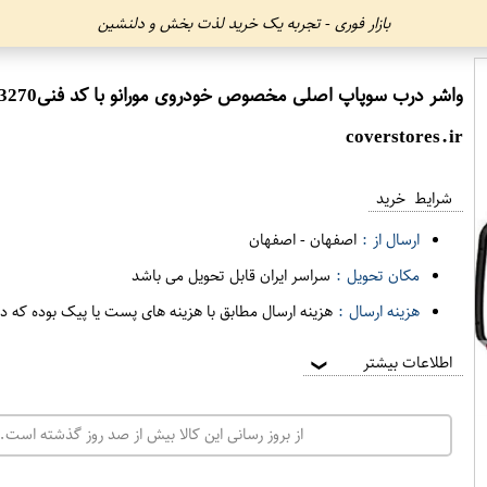
بازار فوری - تجربه یک خرید لذت بخش و دلنشین
واشر درب سوپاپ اصلی مخصوص خودروی مورانو با کد فنی13270-8J112 برند نیسان موتور فروشگاه مگا موتو
coverstores.ir
شرایط خرید
ارسال از :
اصفهان
-
اصفهان
مکان تحویل :
سراسر ایران قابل تحویل می باشد
هزینه ارسال :
هزینه ارسال مطابق با هزینه های پست یا پیک بوده که د
اطلاعات بیشتر
❯
از بروز رسانی این کالا بیش از صد روز گذشته است. 