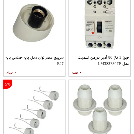
فیوز 3 فاز 80 آمپر دورمن اسمیت
سرپیچ عصر توان مدل پایه حمامی پایه
مدل LM3S3P80TF
E27
۰
۰
5%