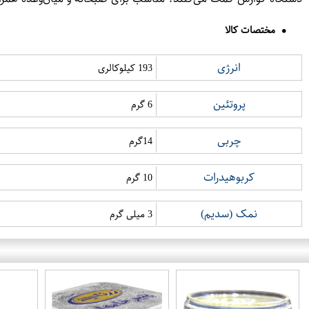
مختصات کالا
انرژی
193 کیلوکالری
پروتئین
6 گرم
چربی
14گرم
کربوهیدرات
10 گرم
نمک (سدیم)
3 میلی گرم