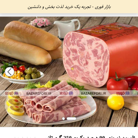
بازار فوری - تجربه یک خرید لذت بخش و دلنشین
ژامبون نوروزی 90 درصد وکیوم 250 گرم تانیس