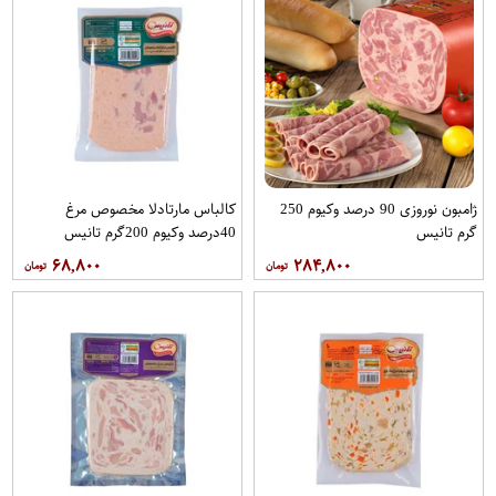
ژامبون نوروزی 90 درصد وکیوم 250
کالباس مارتادلا مخصوص مرغ
گرم تانیس
40درصد وکیوم 200گرم تانیس
۶۸,۸۰۰
۲۸۴,۸۰۰