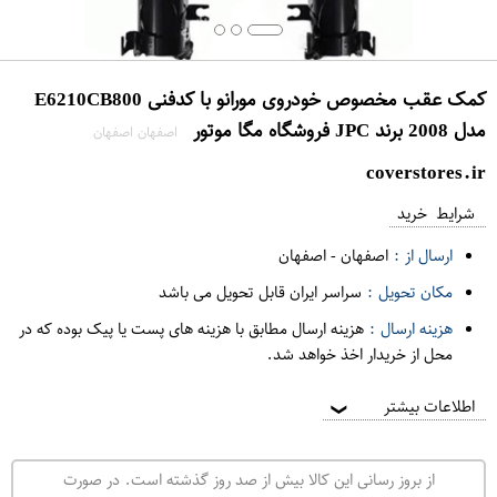
کمک عقب مخصوص خودروی مورانو با کدفنی E6210CB800
مدل 2008 برند JPC فروشگاه مگا موتور
اصفهان اصفهان
coverstores.ir
شرایط خرید
ارسال از :
اصفهان
-
اصفهان
مکان تحویل :
سراسر ایران قابل تحویل می باشد
هزینه ارسال :
هزینه ارسال مطابق با هزینه های پست یا پیک بوده که در
محل از خریدار اخذ خواهد شد.
اطلاعات بیشتر
❯
از بروز رسانی این کالا بیش از صد روز گذشته است. در صورت