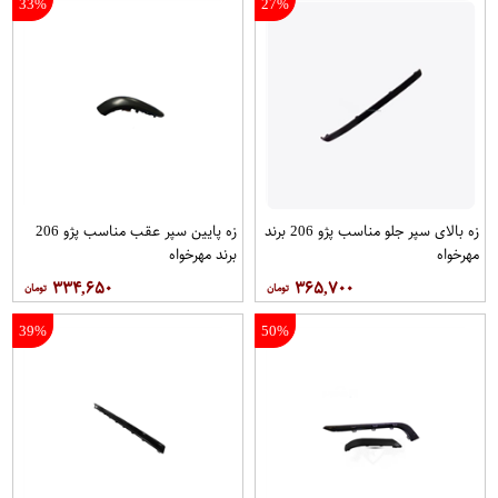
33%
27%
زه بالای سپر جلو مناسب پژو 206 برند
زه پایین سپر عقب مناسب پژو 206
مهرخواه
برند مهرخواه
۳۳۴,۶۵۰
۳۶۵,۷۰۰
39%
50%