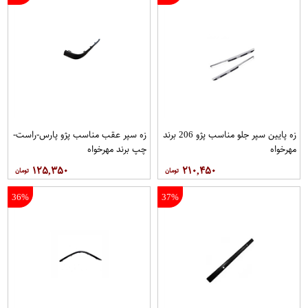
زه پایین سپر جلو مناسب پژو 206 برند
زه سپر عقب مناسب پژو پارس-راست-
مهرخواه
چپ برند مهرخواه
۱۲۵,۳۵۰
۲۱۰,۴۵۰
36%
37%