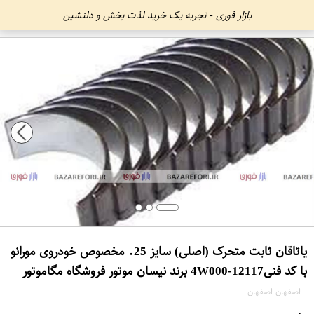
بازار فوری - تجربه یک خرید لذت بخش و دلنشین
یاتاقان ثابت متحرک (اصلی) سایز 25. مخصوص خودروی مورانو
با کد فنی12117-4W000 برند نیسان موتور فروشگاه مگاموتور
اصفهان اصفهان