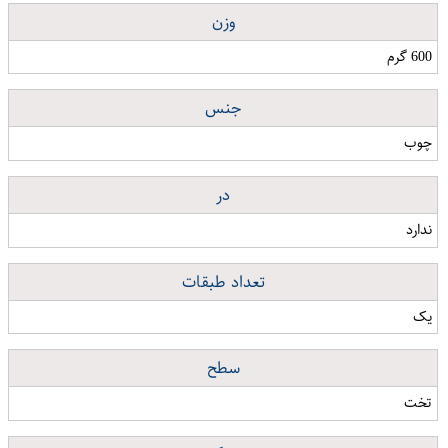
وزن
600 گرم
جنس
چوب
در
ندارد
تعداد طبقات
یک
سطح
تخت