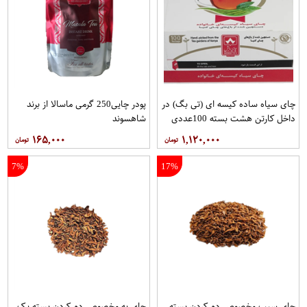
چای سیاه ساده کیسه ای (تی بگ) در
پودر چایی250 گرمی ماسالا از برند
داخل کارتن هشت بسته 100عددی
شاهسوند
برند دبش
۱۶۵,۰۰۰
۱,۱۲۰,۰۰۰
7%
17%
چای سیب مخصوص دم کردن بسته
چای به مخصوص دم کردن بسته یک