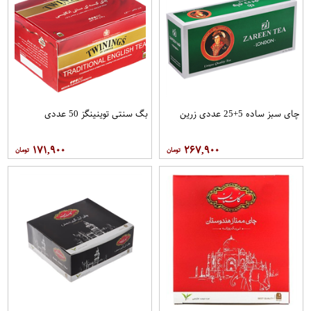
چای سبز ساده 5+25 عددی زرین
بگ سنتی توینینگز 50 عددی
۱۷۱,۹۰۰
۲۶۷,۹۰۰