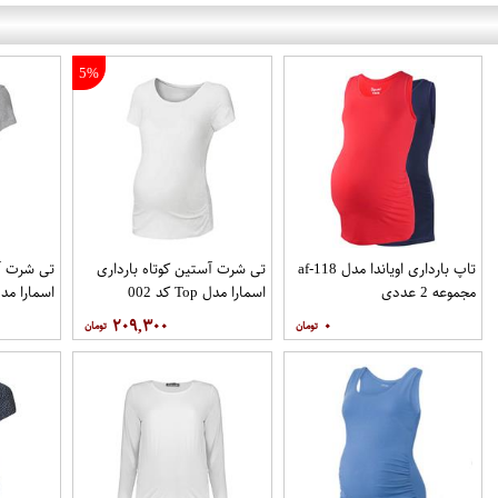
5%
تاپ بارداری اویاندا مدل af-118
تی شرت آستین کوتاه بارداری
تی شرت آس
مجموعه 2 عددی
اسمارا مدل Top کد 002
اسمارا مدل p
۲۰۹,۳۰۰
۰