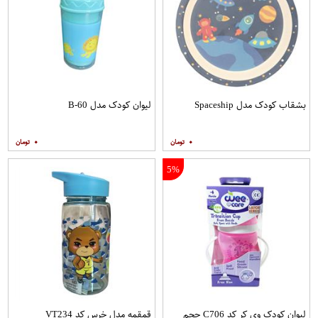
بشقاب کودک مدل Spaceship
لیوان کودک مدل B-60
۰
۰
5%
لیوان کودک وی کر کد C706 حجم
قمقمه مدل خرس کد VT234