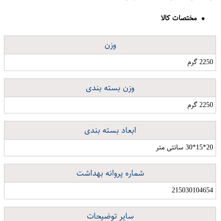
مختصات کالا
وزن
2250 گرم
وزن بسته بندی
2250 گرم
ابعاد بسته بندی
20*15*30 سانتی متر
شماره پروانه بهداشت
215030104654
سایر توضیحات