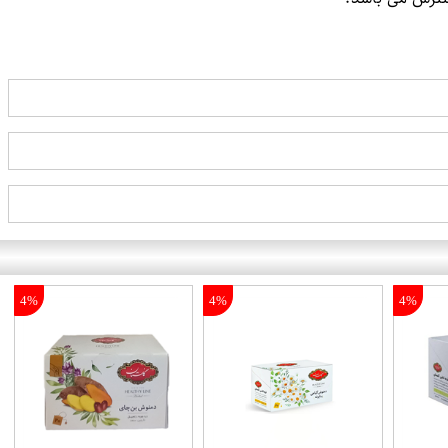
4%
4%
4%