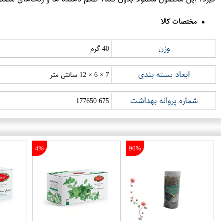
مختصات کالا
وزن
40 گرم
ابعاد بسته بندی
7 × 6 × 12 سانتی متر
شماره پروانه بهداشت
675 177650
4%
90%