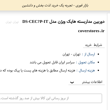
بازار فوری - تجربه یک خرید لذت بخش و دلنشین
دوربين مداربسته هايک ويژن مدل DS-CEC?P-IT
تهران تهران
coverstores.ir
شرایط خرید
ارسال از :
تهران
-
تهران
مکان تحویل :
سراسر ایران قابل تحویل می باشد
هزینه ارسال :
هزینه ارسال مطابق با هزینه های پست یا پیک بوده که د
اطلاعات بیشتر
❯
از بروز رسانی این کالا بیش از صد روز گذشته است. 