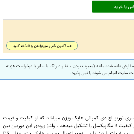
س یا خرید
هم اکنون نام و موبایلتان را اضافه کنید
سفارش داده شده مانند (معیوب بودن ، تفاوت رنگ یا سایز یا درخواست هزینه
ت سایت انجام می شوند را نمی پذیرد.
 مدار بسته هایک ویژن مدل DS-2CE16F1T-IT از پرفروش ترین محصولات سری توربو اچ دی کمپانی هایک ویژن میباشد که از کیفیت و قیمت
مناسبی برخوردار است. تعداد پیکسل های افقی این دوربین 1920 پیکسل و عمودی 1536 پیکسل میباشد . حاصل ضرب این دو عدد در هم کیفیت 3 مگاپیکسل را تشکیل میدهد . ولتاژ ورودی این دوربین بین
10 تا 14 ولت است دوربین مدل DS-2CE16F1T-IT جریان مصرفی برابر با 1 یا 2 امپر از نوع جریان ثابت DC و مصرف برقی برابر با ماکسیمم 4 وات را نیز دارد . نحوه اتصال دوربین هایک ویژن مدل DS-