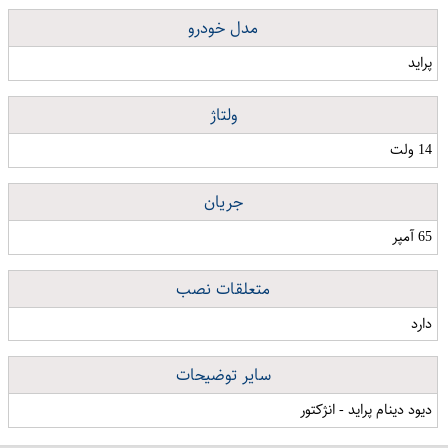
مدل خودرو
پراید
ولتاژ
14 ولت
جریان
65 آمپر
متعلقات نصب
دارد
سایر توضیحات
دیود دینام پراید - انژکتور