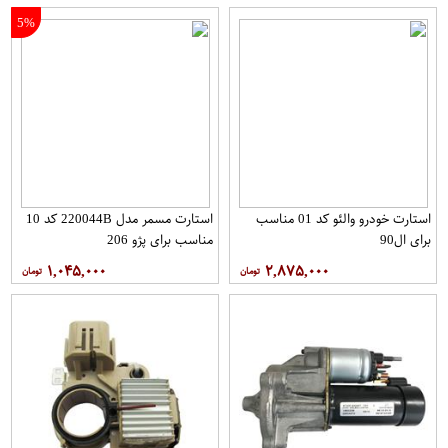
5%
استارت خودرو والئو کد 01 مناسب
استارت مسمر مدل 220044B کد 10
برای ال90
مناسب برای پژو 206
۱,۰۴۵,۰۰۰
۲,۸۷۵,۰۰۰