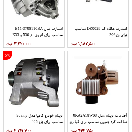
استارت عظام کد DK0029 مناسب
استارت مدل B11-3708110BA
برای پژو206
مناسب برای ام وی ام 530 و X33
۳,۲۲۰,۰۰۰
۱,۱۸۲,۵۰۰
5%
آفتامات دینام مدل 0KA2A18W63
دینام خودرو کافیا مدل 90amp
ساخت کره جنوبی مناسب برای کیا ریو
مناسب برای پژو 405
۲,۱۴۱,۷۰۰
۴۴۲,۷۵۰