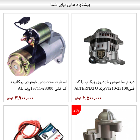
پیشنهاد هایی برای شما
دینام مخصوص خودروی پیکاپ با کد
استارت مخصوص خودروی پیکاپ با
فنی23100-VJ210برند ALTERNATO​
کد فنی 23300-1S711برند AL​
R فروشگاه مگاموتو
TERNATO​R فروشگاه مگاموتور
۳,۹۰۰,۰۰۰
۲,۵۰۰,۰۰۰
2%