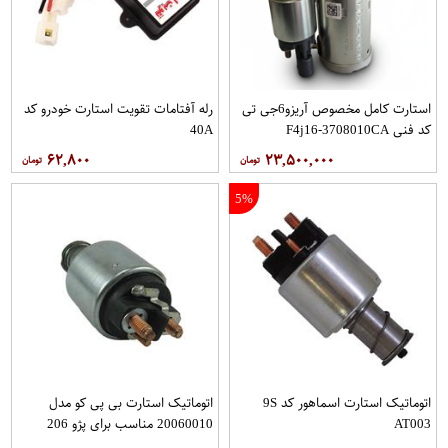
استارت کامل مخصوص آریزو6جی تی
رله آفتامات تقویت استارت خودرو کد
کد فنی F4j16-3708010CA
40A
۶۲,۸۰۰
۲۳,۵۰۰,۰۰۰
5%
اتوماتیک استارت اسماهور کد 9S
اتوماتیک استارت بی پی کو مدل
AT003
20060010 مناسب برای پژو 206