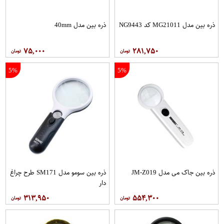
ذره بین مدل MG21011 کد NG9443
ذره بین مدل 40mm
۷۵,۰۰۰
۲۸۱,۷۵۰
5%
5%
ذره بین جاک می مدل JM-Z019
ذره بین سومو مدل SM171 طرح چراغ
دار
۳۱۳,۹۵۰
۵۵۴,۳۰۰