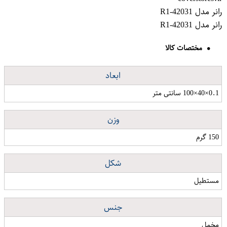
رانر مدل R1-42031
رانر مدل R1-42031
مختصات کالا
ابعاد
0.1×40×100 سانتی متر
وزن
150 گرم
شکل
مستطیل
جنس
مخمل