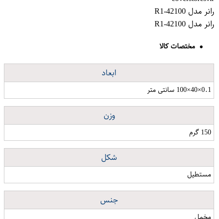
رانر مدل R1-42100
رانر مدل R1-42100
مختصات کالا
ابعاد
0.1×40×100 سانتی متر
وزن
150 گرم
شکل
مستطیل
جنس
مخمل